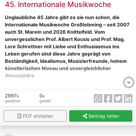
45. Internationale Musikwoche
Objekte schnell schützen zu können.
Unglaubliche 45 Jahre gibt es sie nun schon, die
Internationale Musikwoche Großlobming – seit 2007
auch St. Marein und 2026 Knittelfeld. Vom
unvergesslichen Prof. Albert Kocsis und Prof. Mag.
Lore Schrettner mit Liebe und Enthusiasmus ins
Leben gerufen sind diese Jahre geprägt von
Beständigkeit, Idealismus, Musizierfreunde, hohem
künstlerischen Niveau und unvergleichlicher
Atmosphäre.
Bedeutende Persönlichkeiten der internationalen
Musikszene aus Amerika, Japan, Kanada, Luxemburg,
2997
0
x
x
gesehen
geteilt
Iran, Spanien, Israel, Korea, Taiwan, Mexiko,
Neuseeland, Australien, Ungarn, Italien, Deutschland,
PDF erstellen
Beitrag teilen
Schweiz, Liechtenstein, Frankreich, Polen, Slowenien,
Kroatien, Albanien, Holland, Schweden, Russland,
Georgien, England, Slowakei, Tschechien, Rumänien,