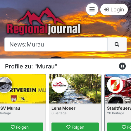
×
Login
Profile zu: "Murau"
Lena Moser
Stadtfeuerwehr Murau
0 Beitäge
20 Beitäge
gen
Folgen
Folgen