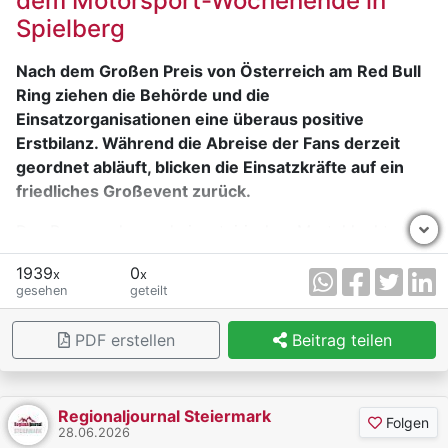
dem Motorsport-Wochenende in
Kolleginnen und Kollegen das nötige Fundament
Spielberg
erhalten, um Verantwortung zu übernehmen und
unsere Dienststellen professionell in die Zukunft zu
Nach dem Großen Preis von Österreich am Red Bull
führen. Ihr Engagement stärkt die
Ring ziehen die Behörde und die
Sicherheitsarchitektur in der gesamten Steiermark
Einsatzorganisationen eine überaus positive
maßgeblich.“,
so Landespolizeidirektor Gerald Ortner
Erstbilanz. Während die Abreise der Fans derzeit
im Rahmen der feierlichen Dekretübergabe.
geordnet abläuft, blicken die Einsatzkräfte auf ein
friedliches Großevent zurück.
Das Rennwochenende im steirischen Murtal lockte
auch in diesem Jahr massenhaft
1939
0
x
x
Motorsportbegeisterte an und sorgte für einen
gesehen
geteilt
enormen Besucheransturm. Trotz des dichten
Reiseverkehrs kam es vor allem am entscheidenden
PDF erstellen
Beitrag teilen
Rennsonntag zu keinen nennenswerten Verzögerungen
bei der Anreise. Ein präzise abgestimmtes
Verkehrskonzept des Veranstalters, das in enger
Regionaljournal Steiermark
Kooperation mit der Behörde und der Polizei
Folgen
28.06.2026
umgesetzt wurde, ermöglichte eine flexible und