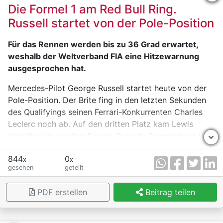
Die Formel 1 am Red Bull Ring.
Weltmeister Lando Norris (McLaren) wurde hinter
Russell startet von der Pole-Position
Isack Hadjar (Red Bull) enttäuschender Siebter, die
letzten Punkte gingen an die beiden Racing Bulls von
Für das Rennen werden bis zu 36 Grad erwartet,
Liam Lawson und Arvid Lindblad.
weshalb der Weltverband FIA eine Hitzewarnung
ausgesprochen hat.
Audi ging als Elfter (Gabriel Bortoleto) und Zwölfter
(Nico Hülkenberg) erneut leer aus und wartet
Mercedes-Pilot George Russell startet heute von der
weiterhin seit dem Saisonauftakt auf den nächsten
Pole-Position. Der Brite fing in den letzten Sekunden
Punkt.
des Qualifyings seinen Ferrari-Konkurrenten Charles
Leclerc noch ab. Auf den dritten Platz kam Lewis
Hamilton im zweiten Ferrari. Russells Teamkollege Kimi
Antonelli landete auf dem vierten Platz vor Max
844
0
Verstappen, der in einer sehr schnellen Runde ins
x
x
gesehen
geteilt
Kiesbett abflog. "Ich weiß noch nicht woran es lag"
meinte Verstappen zerknirscht.
PDF erstellen
Beitrag teilen
Die Hitze wird vor allem die Fans auf den nicht
überdachten Tribünen am Red-Bull-Ring treffen. Die
Veranstalter empfehlen das Tragen einer