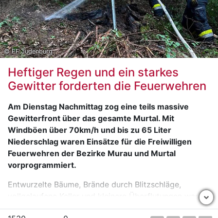
Strickjacke sowie mit schwarzen Schuhen.
Sachdienliche Hinweise sind an die Polizeiinspektion
Murau, Tel. Nr.: 059 133/6360, erbeten.
© FF Judenburg
Heftiger Regen und ein starkes
Gewitter forderten die Feuerwehren
Am Dienstag Nachmittag zog eine teils massive
Gewitterfront über das gesamte Murtal. Mit
Windböen über 70km/h und bis zu 65 Liter
Niederschlag waren Einsätze für die Freiwilligen
Feuerwehren der Bezirke Murau und Murtal
vorprogrammiert.
Entwurzelte Bäume, Brände durch Blitzschläge,
vollgelaufene Keller und kleinere Überflutungen waren
nur einige Angaben der Notrufe.