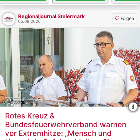
Regionaljournal Steiermark
Folgen
05.08.2026
© ÖRK/Kellner
Rotes Kreuz &
Bundesfeuerwehrverband warnen
vor Extremhitze: „Mensch und