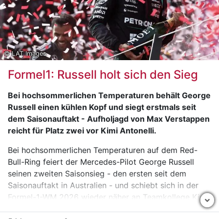
Landeshauptmann Mario Kunasek und
Landeshauptmann-Stellvertreterin Manuela Khom die
Führungsstäbe. Sie sprachen den eingesetzten
Polizistinnen und Polizisten sowie allen
Einsatzorganisationen und Behördenvertretern ihren
© LAT Images
Dank für das professionelle Sicherheitsmanagement
Formel1: Russell holt sich den Sieg
aus.
Auch die behördliche Einsatzleiterin Bezirkshauptfrau
Bei hochsommerlichen Temperaturen behält George
Nina Pölzl ist in einer ersten Reaktion zufrieden mit
Russell einen kühlen Kopf und siegt erstmals seit
dem Einsatzverlauf.
„Die ausgezeichnete
dem Saisonauftakt - Aufholjagd von Max Verstappen
Zusammenarbeit aller Beteiligten macht jedes Jahr
reicht für Platz zwei vor Kimi Antonelli.
wieder den Erfolg aus. Ich bedanke mich bei allen
Bei hochsommerlichen Temperaturen auf dem Red-
eingesetzten Kräften und Organisationen. Ihr Einsatz
Bull-Ring feiert der Mercedes-Pilot George Russell
und ihr Engagement – heuer unter verschärften
seinen zweiten Saisonsieg - den ersten seit dem
Hitzebedingungen - trägt dazu bei, dass wir uns im
Saisonauftakt in Australien - und schiebt sich in der
steirischen Murtal über eine der sichersten
Formel-1-WM 2026 wieder näher an Teamkollege Kimi
Sportgroßveranstaltungen der Welt freuen dürfen.“
Antonelli heran.