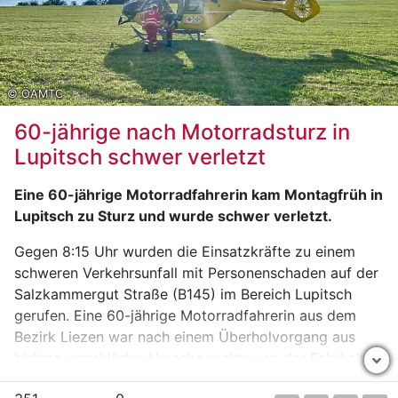
vermeiden! Bitte schauen Sie bei Extrem-Temperaturen
besonders auf sich selbst und kümmern Sie sich um
Ihre Mitmenschen. Seien Sie vorsichtig in trockener
Wald- und Wiesen-Umgebung, vermeiden Sie selbst
© ÖAMTC
kleinste Zündquellen – diese können fatale Brände
auslösen!“
60-jährige nach Motorradsturz in
Lupitsch schwer verletzt
Eine 60-jährige Motorradfahrerin kam Montagfrüh in
Lupitsch zu Sturz und wurde schwer verletzt.
Gegen 8:15 Uhr wurden die Einsatzkräfte zu einem
schweren Verkehrsunfall mit Personenschaden auf der
Salzkammergut Straße (B145) im Bereich Lupitsch
gerufen. Eine 60-jährige Motorradfahrerin aus dem
Bezirk Liezen war nach einem Überholvorgang aus
bislang ungeklärter Ursache rechts von der Fahrbahn
abgekommen und in weiterer Folge gestürzt. Dabei