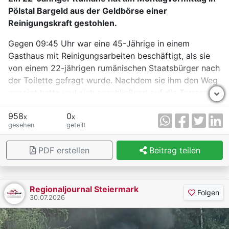
Pölstal Bargeld aus der Geldbörse einer
Reinigungskraft gestohlen.
Gegen 09:45 Uhr war eine 45-Jährige in einem
Gasthaus mit Reinigungsarbeiten beschäftigt, als sie
von einem 22-jährigen rumänischen Staatsbürger nach
der Toilette gefragt wurde. Nachdem sie ihm den Weg
gezeigt hatte und sich anschließend auf die Terrasse
begeben hatte, soll der Mann Bargeld aus ihrer am
958
0
Tresen abgestellten Tasche gestohlen haben.
x
x
gesehen
geteilt
Als die Frau bemerkte, dass sich der Mann nicht mehr
im Gasthaus befand und Bargeld aus ihrer Geldbörse
PDF erstellen
Beitrag teilen
fehlte, stellte sie ihn auf dem Parkplatz zur Rede. Zu
diesem Zeitpunkt befand sich der 22-Jährige
gemeinsam mit zwei weiteren rumänischen
Regionaljournal Steiermark
Folgen
Staatsbürgern in einem Pkw. Der Tatverdächtige
30.07.2026
bestritt den Diebstahl.