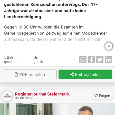
gestohlenen Kennzeichen unterwegs. Der 47-
Jährige war alkoholisiert und hatte keine
Lenkberechtigung.
Gegen 19:30 Uhr wurden die Beamten im
Gemeindegebiet von Zeltweg auf einen Mopedlenker
aufmerksam, da dieser während der Fahrt mit dem
Handy hantierte. Im Zuge der darauffolgenden
Kontrolle konnten die Polizistinnen und Polizisten
563
0
feststellen, dass das Kennzeichen am Moped als
x
x
gesehen
geteilt
gestohlen gemeldet war. Außerdem war der Mann
alkoholisiert und nicht im Besitz einer gültigen
PDF erstellen
Beitrag teilen
Lenkberechtigung. Das Kennzeichen wurde
sichergestellt. Der 47-Jährige aus dem Bezirk Murtal
wird angezeigt.
Regionaljournal Steiermark
Folgen
05.08.2026