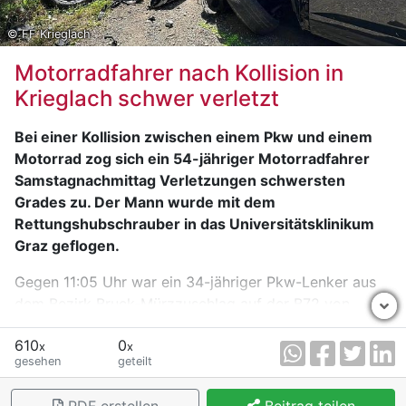
© FF Krieglach
Motorradfahrer nach Kollision in
Krieglach schwer verletzt
Bei einer Kollision zwischen einem Pkw und einem
Motorrad zog sich ein 54-jähriger Motorradfahrer
Samstagnachmittag Verletzungen schwersten
Grades zu. Der Mann wurde mit dem
Rettungshubschrauber in das Universitätsklinikum
Graz geflogen.
Gegen 11:05 Uhr war ein 34-jähriger Pkw-Lenker aus
dem Bezirk Bruck-Mürzzuschlag auf der B72 von
Krieglach kommend in Fahrtrichtung Ratten
610
0
unterwegs. In Alpl beabsichtigte er, nach links in eine
x
x
gesehen
geteilt
Nebenstraße einzubiegen. Zur selben Zeit fuhr der 54-
jährige Motorradlenker, ebenso aus dem Bezirk Bruck-