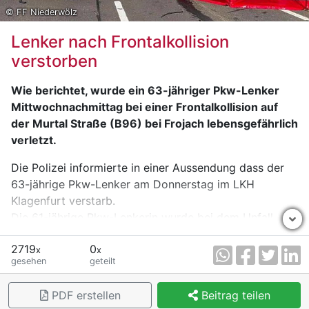
© FF Niederwölz
Lenker nach Frontalkollision
verstorben
Wie berichtet, wurde ein 63-jähriger Pkw-Lenker
Mittwochnachmittag bei einer Frontalkollision auf
der Murtal Straße (B96) bei Frojach lebensgefährlich
verletzt.
Die Polizei informierte in einer Aussendung dass der
63-jährige Pkw-Lenker am Donnerstag im LKH
Klagenfurt verstarb.
Die 61-jährige Pkw-Lenkerin wurde bei dem Unfall
leicht, die 90-jährige Beifahrerin schwer verletzt.
2719
0
x
x
gesehen
geteilt
PDF erstellen
Beitrag teilen