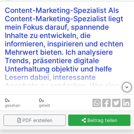
Der 64-Jährige erlitt bei den Löschversuchen leichte
Content-Marketing-Spezialist Als
Verbrennungen am linken Unterarm sowie im Gesicht.
Content-Marketing-Spezialist liegt
Nach der medizinischen Erstversorgung vor Ort durch
mein Fokus darauf, spannende
das Rote Kreuz lieferten die Rettungskräfte den Mann
Inhalte zu entwickeln, die
in das LKH Rottenmann ein.
informieren, inspirieren und echten
Mehrwert bieten. Ich analysiere
Trends, präsentiere digitale
Unterhaltung objektiv und helfe
Lesern dabei, interessante
Angebote zu entdecken. Wer eine
Kombination aus faszinierender
0
0
Optik, einfacher Spielmechanik und
x
x
gesehen
geteilt
abwechslungsreichen
Bonusfunktionen sucht, sollte
Lucky
PDF erstellen
Beitrag teilen
Pharaoh Slot Demo
kennenlernen.