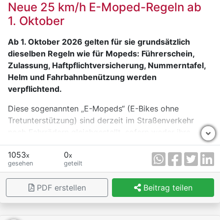
Neue 25 km/h E-Moped-Regeln ab
1. Oktober
Ab 1. Oktober 2026 gelten für sie grundsätzlich
dieselben Regeln wie für Mopeds: Führerschein,
Zulassung, Haftpflichtversicherung, Nummerntafel,
Helm und Fahrbahnbenützung werden
verpflichtend.
Diese sogenannten „E-Mopeds“ (E-Bikes ohne
Tretunterstützung) sind derzeit im Straßenverkehr
noch Fahrrädern gleichgestellt, sofern weder ihre
Bauartgeschwindigkeit 25 km/h noch ihre
1053
0
Nenndauerleistung 250 Watt überschreitet.
x
x
gesehen
geteilt
Ab 1. Oktober gelten für E-Mopeds aber die gleichen
Regeln wie für bis zu 45 km/h schnelle Mopeds,
PDF erstellen
Beitrag teilen
betont der Verband der Versicherungsunternehmen
Österreichs VVO. Man braucht also künftig einen