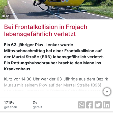
© KS
Bei Frontalkollision in Frojach
lebensgefährlich verletzt
Ein 63-jähriger Pkw-Lenker wurde
Mittwochnachmittag bei einer Frontalkollision auf
der Murtal Straße (B96) lebensgefährlich verletzt.
Ein Rettungshubschrauber brachte den Mann ins
Krankenhaus.
Kurz vor 14:30 Uhr war der 63-Jährige aus dem Bezirk
Murau mit seinem Pkw auf der Murtal Straße (B96)
von Murau kommend in Richtung Scheifling unterwegs.
Im Bereich Frojach geriet er aus bislang ungeklärter
1716
0
Ursache auf die Gegenfahrbahn und kollidierte frontal
x
x
gesehen
geteilt
mit dem entgegenkommenden Pkw einer 61-Jährigen,