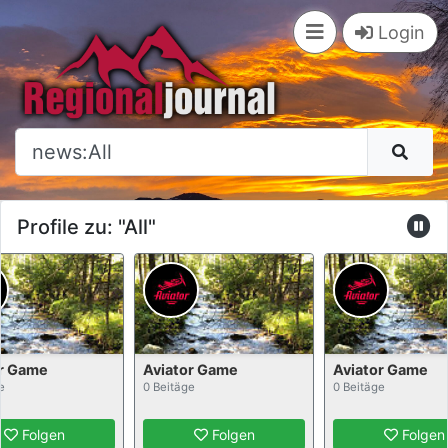
×
Login
Profile zu: "All"
or Game
Aviator Game
Aviator Game
e
0 Beitäge
0 Beitäge
Folgen
Folgen
Folgen