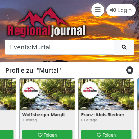
×
Login
Profile zu: "Murtal"
Wolfsberger Margit
Franz-Alois Riedner
1 Beitrag
0 Beitäge
Folgen
Folgen