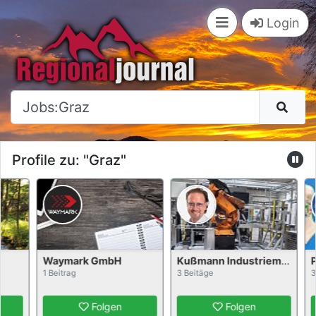
×
Login
Profile zu: "Graz"
Waymark GmbH
Kußmann Industriemontagen GmbH
P
1 Beitrag
3 Beitäge
3 
Folgen
Folgen